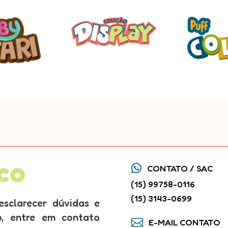
co

CONTATO / SAC
(15) 99758-0116
(15) 3143-0699
esclarecer dúvidas e
so, entre em contato

E-MAIL CONTATO