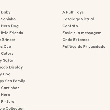
f Baby
A Puff Toys
f Soninho
Catálogo Virtual
f Hero Dog
Contato
ittle Friends
Envie sua mensagem
e Brincar
Onde Estamos
os Cub
Política de Privacidade
f Colors
y Safári
eção Display
y Dog
py Sea Family
f Carrinhos
f Hero
 Pintura
ie Collection