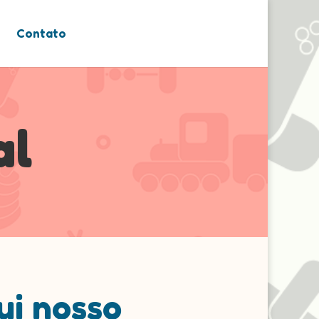
Contato
al
ui nosso