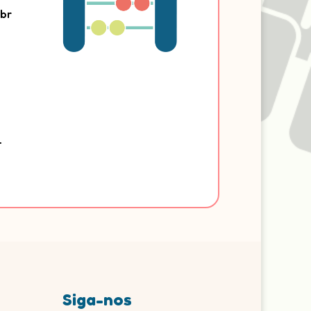
br
-
Siga-nos