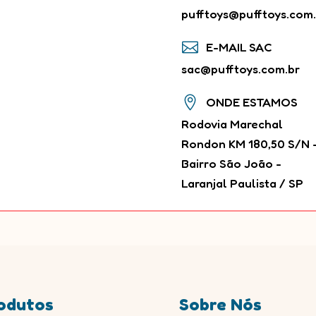
pufftoys@pufftoys.com.

E-MAIL SAC
sac@pufftoys.com.br

ONDE ESTAMOS
Rodovia Marechal
Rondon KM 180,50 S/N 
Bairro São João -
Laranjal Paulista / SP
odutos
Sobre Nós