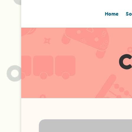
Home
So
C