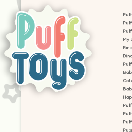
Puf
Puf
Puf
My L
Rir 
Din
Puf
Bab
Col
Bab
Hap
Puf
Puf
Puff
Pupp