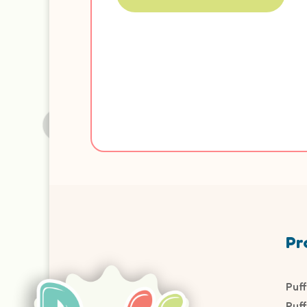
Pr
Puf
Puf