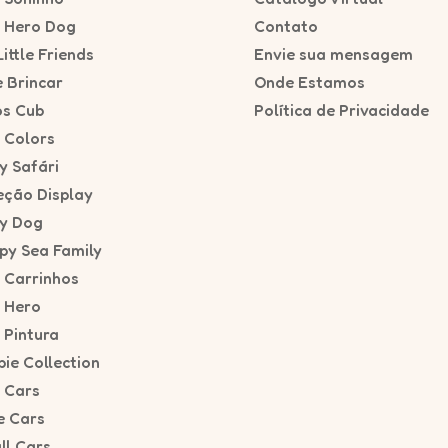
f Hero Dog
Contato
ittle Friends
Envie sua mensagem
e Brincar
Onde Estamos
os Cub
Política de Privacidade
f Colors
y Safári
eção Display
y Dog
py Sea Family
f Carrinhos
f Hero
 Pintura
ie Collection
f Cars
e Cars
ll Cars