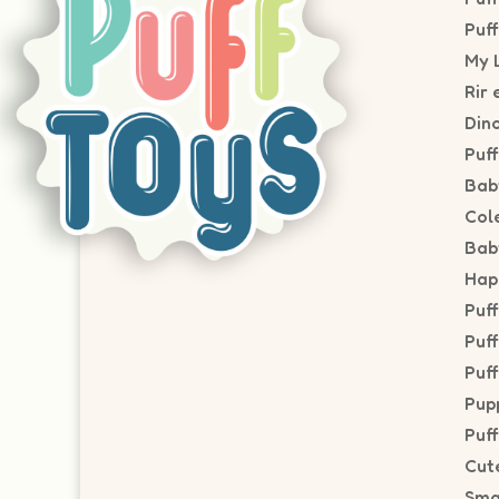
Puf
My L
Rir 
Din
Puf
Bab
Col
Bab
Hap
Puf
Puf
Puff
Pupp
Puf
Cut
Sma