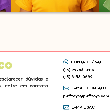
co

CONTATO / SAC
(15) 99758-0116
(15) 3143-0699
esclarecer dúvidas e
so, entre em contato

E-MAIL CONTATO
pufftoys@pufftoys.com.

E-MAIL SAC