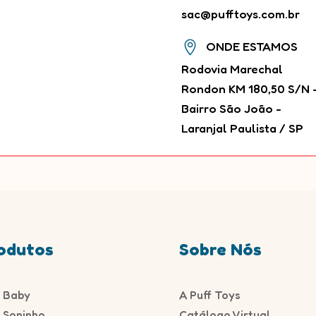
sac@pufftoys.com.br

ONDE ESTAMOS
Rodovia Marechal
Rondon KM 180,50 S/N 
Bairro São João -
Laranjal Paulista / SP
odutos
Sobre Nós
f Baby
A Puff Toys
f Soninho
Catálogo Virtual