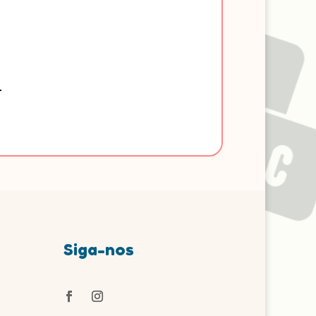
-
Siga-nos